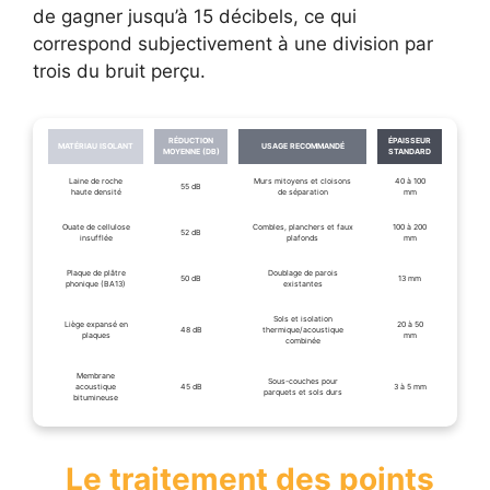
de gagner jusqu’à 15 décibels, ce qui
correspond subjectivement à une division par
trois du bruit perçu.
RÉDUCTION
ÉPAISSEUR
MATÉRIAU ISOLANT
USAGE RECOMMANDÉ
MOYENNE (DB)
STANDARD
Laine de roche
Murs mitoyens et cloisons
40 à 100
55 dB
haute densité
de séparation
mm
Ouate de cellulose
Combles, planchers et faux
100 à 200
52 dB
insufflée
plafonds
mm
Plaque de plâtre
Doublage de parois
50 dB
13 mm
phonique (BA13)
existantes
Sols et isolation
Liège expansé en
20 à 50
48 dB
thermique/acoustique
plaques
mm
combinée
Membrane
Sous-couches pour
acoustique
45 dB
3 à 5 mm
parquets et sols durs
bitumineuse
Le traitement des points