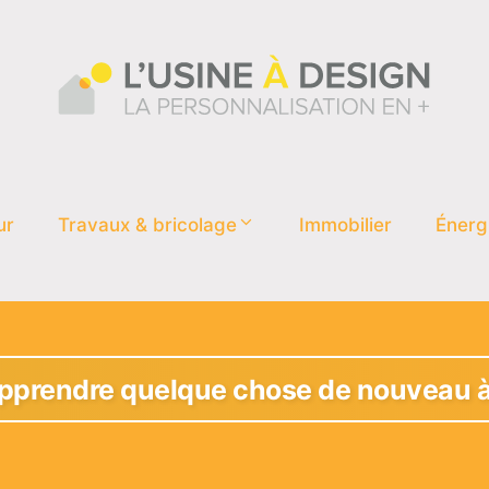
ur
Travaux & bricolage
Immobilier
Énerg
prendre quelque chose de nouveau à 