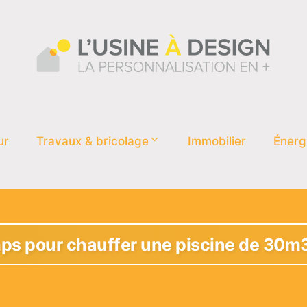
ur
Travaux & bricolage
Immobilier
Énerg
s pour chauffer une piscine de 30m3 :