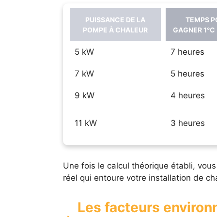
PUISSANCE DE LA
TEMPS P
POMPE À CHALEUR
GAGNER 1°C
5 kW
7 heures
7 kW
5 heures
9 kW
4 heures
11 kW
3 heures
Une fois le calcul théorique établi, vou
réel qui entoure votre installation de c
Les facteurs enviro