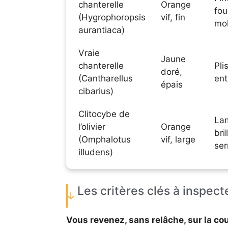
chanterelle
Orange
fou
(Hygrophoropsis
vif, fin
mol
aurantiaca)
Vraie
Jaune
chanterelle
Pli
doré,
(Cantharellus
ent
épais
cibarius)
Clitocybe de
Lam
l’olivier
Orange
bri
(Omphalotus
vif, large
ser
illudens)
Les critères clés à inspecte
Vous revenez, sans relâche, sur la coul