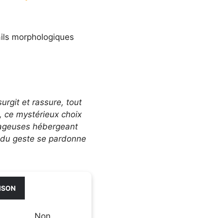
ails morphologiques
surgit et rassure, tout
t, ce mystérieux choix
apageuses hébergeant
n du geste se pardonne
ISON
TOXICITÉ
Non