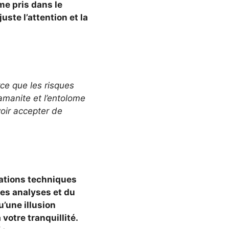
me pris dans le
uste l’attention et la
rce que les risques
’amanite et l’entolome
oir accepter de
cations techniques
des analyses et du
u’une illusion
otre tranquillité.