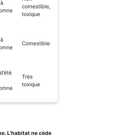
 à
comestible,
omne
toxique
 à
Comestible
omne
d’été
Très
toxique
omne
me. L’habitat ne cède