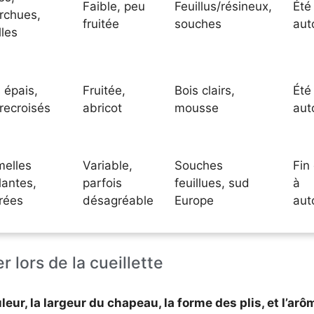
Faible, peu
Feuillus/résineux,
Été
rchues,
fruitée
souches
aut
les
s épais,
Fruitée,
Bois clairs,
Été
recroisés
abricot
mousse
aut
elles
Variable,
Souches
Fin 
llantes,
parfois
feuillues, sud
à
rées
désagréable
Europe
aut
r lors de la cueillette
eur, la largeur du chapeau, la forme des plis, et l’arô