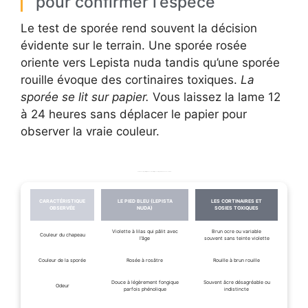
pour confirmer l’espèce
Le test de sporée rend souvent la décision
évidente sur le terrain. Une sporée rosée
oriente vers Lepista nuda tandis qu’une sporée
rouille évoque des cortinaires toxiques.
La
sporée se lit sur papier.
Vous laissez la lame 12
à 24 heures sans déplacer le papier pour
observer la vraie couleur.
Tableau comparatif rapide de caractéristiques entre pied bleu et sosies courants
CARACTÉRISTIQUE
LE PIED BLEU (LEPISTA
LES CORTINAIRES ET
OBSERVÉE
NUDA)
SOSIES TOXIQUES
Violette à lilas qui pâlit avec
Brun ocre ou variable
Couleur du chapeau
l’âge
souvent sans teinte violette
Couleur de la sporée
Rosée à rosâtre
Rouille à brun rouille
Douce à légèrement fongique
Souvent âcre désagréable ou
Odeur
parfois phénolique
indistincte