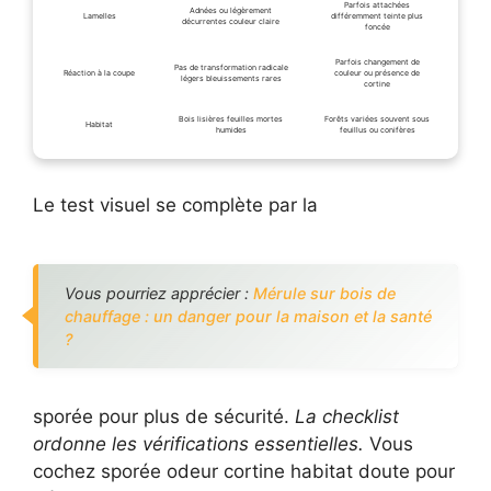
Parfois attachées
Adnées ou légèrement
Lamelles
différemment teinte plus
décurrentes couleur claire
foncée
Parfois changement de
Pas de transformation radicale
Réaction à la coupe
couleur ou présence de
légers bleuissements rares
cortine
Bois lisières feuilles mortes
Forêts variées souvent sous
Habitat
humides
feuillus ou conifères
Le test visuel se complète par la
Vous pourriez apprécier :
Mérule sur bois de
chauffage : un danger pour la maison et la santé
?
sporée pour plus de sécurité.
La checklist
ordonne les vérifications essentielles.
Vous
cochez sporée odeur cortine habitat doute pour