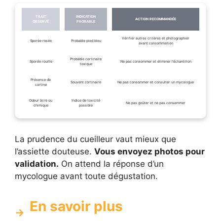
TRAIT
INDICATION
ACTION RECOMMANDÉE
OBSERVÉ
PROBABLE
Vérifier autres critères et photographier
Sporée rosée
Probable pied bleu
avant consommation
Probable cortinaire
Sporée rouille
Ne pas consommer et éliminer l’échantillon
toxique
Présence de
Souvent cortinaire
Ne pas consommer et consulter un mycologue
cortine
Odeur âcre ou
Indice de toxicité
Ne pas goûter et ne pas consommer
chimique
possible
La prudence du cueilleur vaut mieux que
l’assiette douteuse.
Vous envoyez photos pour
validation.
On attend la réponse d’un
mycologue avant toute dégustation.
En savoir plus