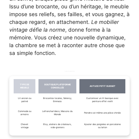
Issu d’une brocante, ou d’un héritage, le meuble
impose ses reliefs, ses failles, et vous gagnez, à
chaque regard, en attachement.
Le mobilier
vintage défie la norme
, donne forme à la
mémoire. Vous créez une nouvelle dynamique,
la chambre se met à raconter autre chose que
sa simple fonction.
Les boutiques et sources pour trouver vos meubles
TYPE DE
BOUTIQUE/PLATEFORME
ASTUCE PETIT BUDGET
MEUBLE
CONSEILLÉE
Lit ancien ou
Brocantes locales, Selency,
Customiser un lit basique avec
patiné
Emmaüs
peinture effet vieilli
Commode ou
Lefrenchartdeco, Maisons du
Peindre soi-même une pièce chinée
armoire
Monde
Chevet
Etsy, ateliers de créateurs,
Ajouter des poignées en porcelaine
vintage
vide-greniers
ou laiton