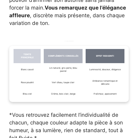
forcer la main.
Vous remarquez que l’élégance
affleure
, discrète mais présente, dans chaque
variation de ton.
Les associations de couleurs recommandées
TEINTE
COMPLÉMENTS CONSEILLÉS
EFFET RESSENTI
PRINCIPALE
Lin naturel, gris perle, bleu
Blanc cassé
Luminosité, douceur, élégance
pastel
Ambiance romantique et
Rose poudré
Vert d’eau, taupe clair
délicate
Bleu ciel
Crème, bois clair, beige
Fraîcheur, apaisement
*Vous retrouvez facilement l’individualité de
chacun, chaque couleur adapte la pièce à son
humeur, à sa lumière, rien de standard, tout à
fait fluide.*