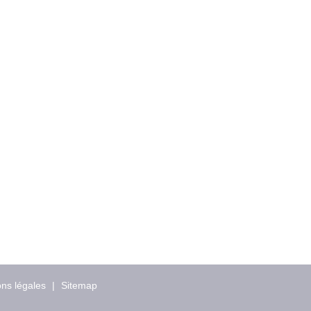
ns légales
|
Sitemap