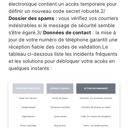
électronique contient un accès temporaire pour
définir un nouveau code secret robuste.2/
Dossier des spams
: vous vérifiez vos courriers
indésirables si le message de sécurité semble
s’être égaré.3/
Données de contact
: la mise à
jour de votre numéro de téléphone garantit une
réception fiable des codes de validation.Le
tableau ci-dessous liste les incidents fréquents
et les solutions pour débloquer votre accès en
quelques instants :
PROBLÈME RENCONTRÉ
ORIGINE PROBABLE
ACTION RECOMMANDÉE
Email non reconnu
Erreur de saisie
Consulter vos anciennes factures
Compte bloqué
Tentatives multiples
Attendre 30 minutes au calme
Page blanche
Cache saturé
Vider les cookies de navigation
Erreur technique
Bug serveur
Ouvrir une fenêtre privée