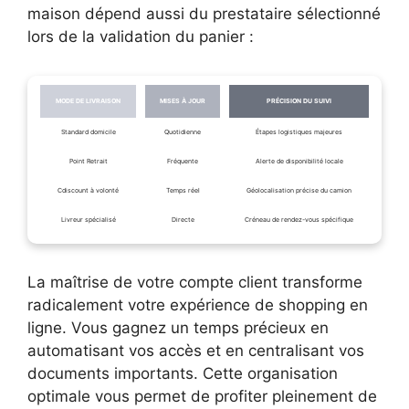
maison dépend aussi du prestataire sélectionné
lors de la validation du panier :
MODE DE LIVRAISON
MISES À JOUR
PRÉCISION DU SUIVI
Standard domicile
Quotidienne
Étapes logistiques majeures
Point Retrait
Fréquente
Alerte de disponibilité locale
Cdiscount à volonté
Temps réel
Géolocalisation précise du camion
Livreur spécialisé
Directe
Créneau de rendez-vous spécifique
La maîtrise de votre compte client transforme
radicalement votre expérience de shopping en
ligne. Vous gagnez un temps précieux en
automatisant vos accès et en centralisant vos
documents importants. Cette organisation
optimale vous permet de profiter pleinement de