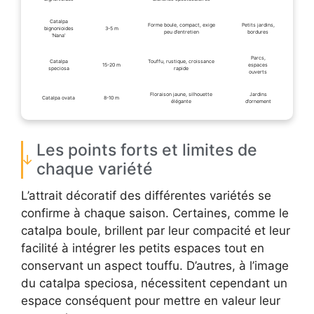
Catalpa
Forme boule, compact, exige
Petits jardins,
bignonioides
3-5 m
peu d’entretien
bordures
‘Nana’
Parcs,
Catalpa
Touffu, rustique, croissance
15-20 m
espaces
speciosa
rapide
ouverts
Floraison jaune, silhouette
Jardins
Catalpa ovata
8-10 m
élégante
d’ornement
Les points forts et limites de
chaque variété
L’attrait décoratif des différentes variétés se
confirme à chaque saison. Certaines, comme le
catalpa boule, brillent par leur compacité et leur
facilité à intégrer les petits espaces tout en
conservant un aspect touffu. D’autres, à l’image
du catalpa speciosa, nécessitent cependant un
espace conséquent pour mettre en valeur leur