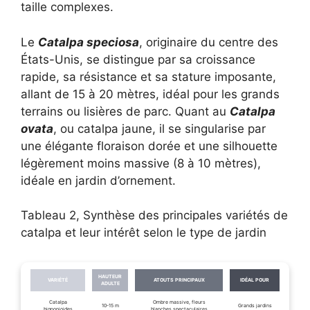
taille complexes.
Le
Catalpa speciosa
, originaire du centre des
États-Unis, se distingue par sa croissance
rapide, sa résistance et sa stature imposante,
allant de 15 à 20 mètres, idéal pour les grands
terrains ou lisières de parc. Quant au
Catalpa
ovata
, ou catalpa jaune, il se singularise par
une élégante floraison dorée et une silhouette
légèrement moins massive (8 à 10 mètres),
idéale en jardin d’ornement.
Tableau 2, Synthèse des principales variétés de
catalpa et leur intérêt selon le type de jardin
HAUTEUR
VARIÉTÉ
ATOUTS PRINCIPAUX
IDÉAL POUR
ADULTE
Catalpa
Ombre massive, fleurs
10-15 m
Grands jardins
bignonioides
blanches spectaculaires