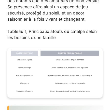
des enfants que des amateurs de biodiversité.
Sa présence offre ainsi un espace de jeu
sécurisé, protégé du soleil, et un décor
saisonnier à la fois vivant et changeant.
Tableau 1, Principaux atouts du catalpa selon
les besoins d’une famille
CARACTÉRISTIQUE
BÉNÉFICE POUR LA FAMILLE
Croissance rapide
Ombre et intimité en peu d’années
Grand feuillage
Frais & esthétique, espace de jeux agréable
Floraison généreuse
Embellissement du jardin, attrait pour la biodiversité
Résistance
Faible entretien, durée de vie élevée
Effet répulsif naturel
Moins de moustiques à proximité de la terrasse