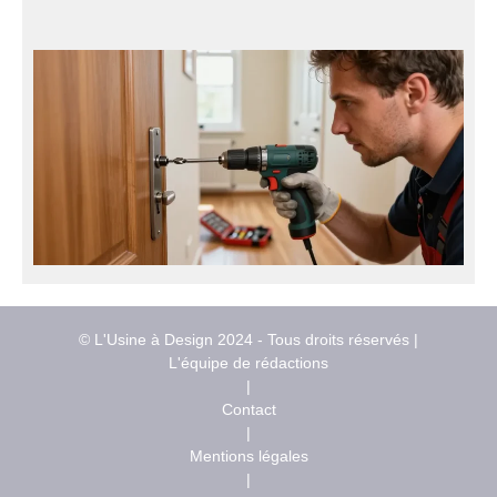
© L'Usine à Design 2024 - Tous droits réservés |
L'équipe de rédactions
|
Contact
|
Mentions légales
|