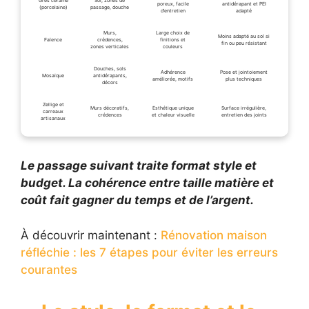
Grès cérame
Sol, zones de
poreux, facile
antidérapant et PEI
(porcelaine)
passage, douche
d’entretien
adapté
Murs,
Large choix de
Moins adapté au sol si
Faïence
crédences,
finitions et
fin ou peu résistant
zones verticales
couleurs
Douches, sols
Adhérence
Pose et jointoiement
Mosaïque
antidérapants,
améliorée, motifs
plus techniques
décors
Zellige et
Murs décoratifs,
Esthétique unique
Surface irrégulière,
carreaux
crédences
et chaleur visuelle
entretien des joints
artisanaux
Le passage suivant traite format style et
budget. La cohérence entre taille matière et
coût fait gagner du temps et de l’argent.
À découvrir maintenant :
Rénovation maison
réfléchie : les 7 étapes pour éviter les erreurs
courantes