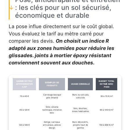
: les clés pour un sol sécurisé,
économique et durable
La pose influe directement sur le coût global.
Vous évaluez le tarif au mètre carré pour
comparer les devis.
On choisit un indice R
adapté aux zones humides pour réduire les
glissades. joints à mortier époxy résistant
conviennent souvent aux douches.
GAMME DE PRIX
BUDGET TOTAL
EXEMPLES DE
APPROXIMATIVE
USAGE CONSEILLÉ
ESTIMÉ AVEC
PRODUITS
€/M²
POSE
Carrelage basique
Murs ou sols peu
15 à 40 €
30 à 70 €/m²
grès émaillé
sollicités
Grès cérame
Sols, douches,
40 à 120 €
technique, imitation
60 à 140 €/m²
zones habituelles
bois
Zellige, carreaux
Murs décoratifs,
120 à 500 €
artisanaux, pièces
projets haut de
150 à 600 €/m²
design
gamme