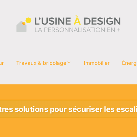
ur
Travaux & bricolage
Immobilier
Énerg
res solutions pour sécuriser les escali