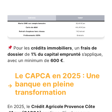
SERVICE
TARIF
Alerte SMS sur compte bancaire
35,40 €/an
Carte de débit
44,40 €/an
Retrait d’espèces hors réseau
1 €/retrait
Prélèvements SEPA
Gratuits
Pour les
crédits immobiliers
, un
frais de
dossier
de
1% du capital emprunté
s’applique,
avec un minimum de
600 €
.
Le CAPCA en 2025 : Une
banque en pleine
transformation
En 2025, le
Crédit Agricole Provence Côte