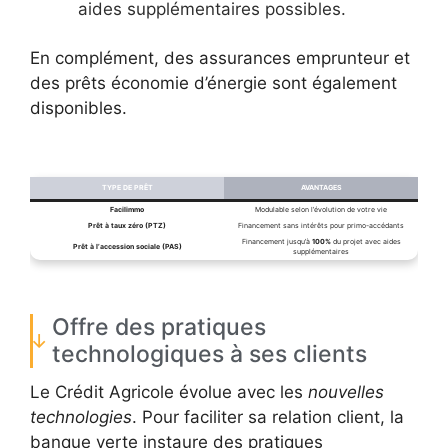
aides supplémentaires possibles.
En complément, des assurances emprunteur et
des prêts économie d’énergie sont également
disponibles.
TYPE DE PRÊT
AVANTAGES
Facilimmo
Modulable selon l’évolution de votre vie
Prêt à taux zéro (PTZ)
Financement sans intérêts pour primo-accédants
Financement jusqu’à
100%
du projet avec aides
Prêt à l’accession sociale (PAS)
supplémentaires
Offre des pratiques
technologiques à ses clients
Le Crédit Agricole évolue avec les
nouvelles
technologies
. Pour faciliter sa relation client, la
banque verte instaure des pratiques