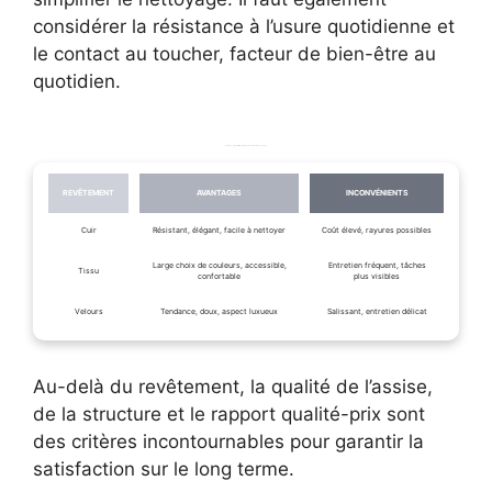
considérer la résistance à l’usure quotidienne et
le contact au toucher, facteur de bien-être au
quotidien.
Tableau comparatif des principaux revêtements de canapé
REVÊTEMENT
AVANTAGES
INCONVÉNIENTS
Cuir
Résistant, élégant, facile à nettoyer
Coût élevé, rayures possibles
Large choix de couleurs, accessible,
Entretien fréquent, tâches
Tissu
confortable
plus visibles
Velours
Tendance, doux, aspect luxueux
Salissant, entretien délicat
Au-delà du revêtement, la qualité de l’assise,
de la structure et le rapport qualité-prix sont
des critères incontournables pour garantir la
satisfaction sur le long terme.