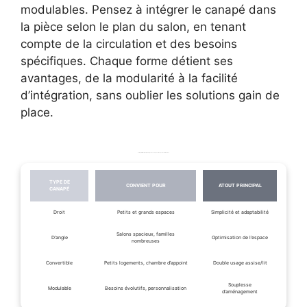
modulables. Pensez à intégrer le canapé dans
la pièce selon le plan du salon, en tenant
compte de la circulation et des besoins
spécifiques. Chaque forme détient ses
avantages, de la modularité à la facilité
d’intégration, sans oublier les solutions gain de
place.
Comparatif des principaux types de canapés et usages recommandés
TYPE DE
CONVIENT POUR
ATOUT PRINCIPAL
CANAPÉ
Droit
Petits et grands espaces
Simplicité et adaptabilité
Salons spacieux, familles
D’angle
Optimisation de l’espace
nombreuses
Convertible
Petits logements, chambre d’appoint
Double usage assise/lit
Souplesse
Modulable
Besoins évolutifs, personnalisation
d’aménagement