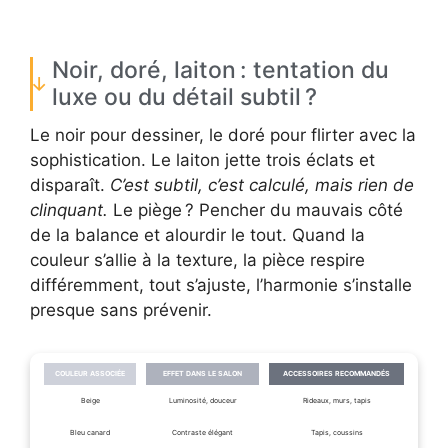
Noir, doré, laiton : tentation du
luxe ou du détail subtil ?
Le noir pour dessiner, le doré pour flirter avec la
sophistication. Le laiton jette trois éclats et
disparaît.
C’est subtil, c’est calculé, mais rien de
clinquant.
Le piège ? Pencher du mauvais côté
de la balance et alourdir le tout. Quand la
couleur s’allie à la texture, la pièce respire
différemment, tout s’ajuste, l’harmonie s’installe
presque sans prévenir.
COULEUR ASSOCIÉE
EFFET DANS LE SALON
ACCESSOIRES RECOMMANDÉS
Beige
Luminosité, douceur
Rideaux, murs, tapis
Bleu canard
Contraste élégant
Tapis, coussins