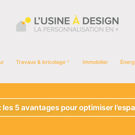
ur
Travaux & bricolage
Immobilier
Énerg
 les 5 avantages pour optimiser l’esp