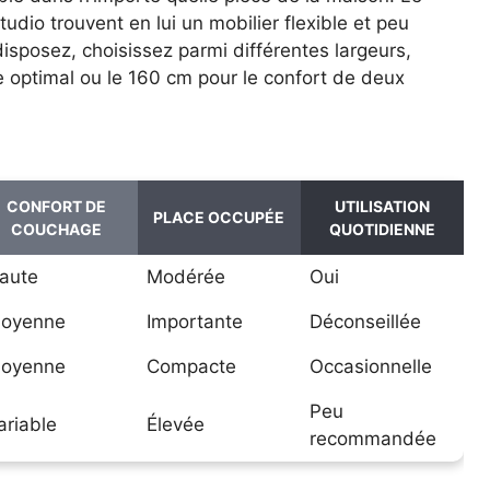
dio trouvent en lui un mobilier flexible et peu
sposez, choisissez parmi différentes largeurs,
 optimal ou le 160 cm pour le confort de deux
CONFORT DE
UTILISATION
PLACE OCCUPÉE
COUCHAGE
QUOTIDIENNE
aute
Modérée
Oui
oyenne
Importante
Déconseillée
oyenne
Compacte
Occasionnelle
Peu
ariable
Élevée
recommandée