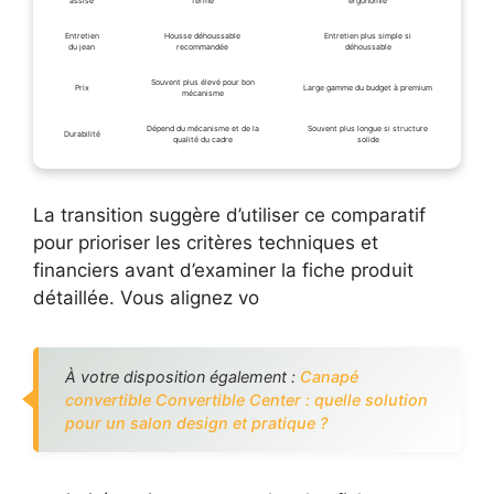
assise
ferme
ergonomie
Entretien
Housse déhoussable
Entretien plus simple si
du jean
recommandée
déhoussable
Souvent plus élevé pour bon
Prix
Large gamme du budget à premium
mécanisme
Dépend du mécanisme et de la
Souvent plus longue si structure
Durabilité
qualité du cadre
solide
La transition suggère d’utiliser ce comparatif
pour prioriser les critères techniques et
financiers avant d’examiner la fiche produit
détaillée. Vous alignez vo
À votre disposition également :
Canapé
convertible Convertible Center : quelle solution
pour un salon design et pratique ?