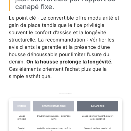
canapé fixe.
Le point clé : Le convertible offre modularité et
gain de place tandis que le fixe privilégie
souvent le confort d’assise et la longévité
structurelle. La recommandation : Vérifier les
avis clients la garantie et la présence d’une
housse déhoussable pour limiter l’usure du
denim.
On la housse prolonge la longévité.
Ces éléments orientent l’achat plus que la
simple esthétique.
Tableau comparatif concis entre canapé convertible et canapé fixe.
CRITÈRE
CANAPÉ CONVERTIBLE
CANAPÉ FIXE
Usage
Double fonction salon + couchage
Usage salon permanent, confort
principal
invité
assise priorisé
Confort
Variable selon mécanisme, parfois
Souvent meilleur confort et