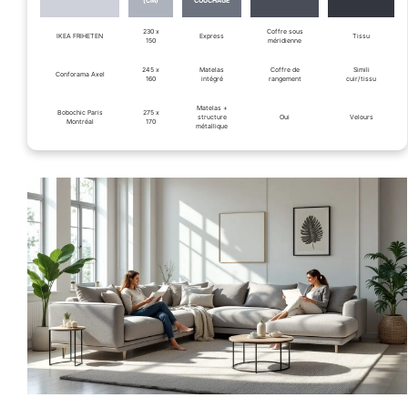
(CM)
COUCHAGE
230 x
Coffre sous
IKEA FRIHETEN
Express
Tissu
150
méridienne
245 x
Matelas
Coffre de
Simili
Conforama Axel
160
intégré
rangement
cuir/tissu
Matelas +
Bobochic Paris
275 x
structure
Oui
Velours
Montréal
170
métallique