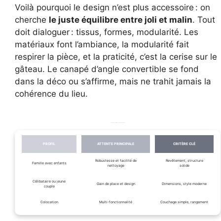
Voilà pourquoi le design n’est plus accessoire : on
cherche
le juste équilibre entre joli et malin
. Tout
doit dialoguer : tissus, formes, modularité. Les
matériaux font l’ambiance, la modularité fait
respirer la pièce, et la praticité, c’est la cerise sur le
gâteau. Le canapé d’angle convertible se fond
dans la déco ou s’affirme, mais ne trahit jamais la
cohérence du lieu.
Les principaux profils d’acheteurs et leurs attentes
PROFIL
ATTENTE PRINCIPALE
CRITÈRE CLÉ
Robustesse et facilité de
Revêtement, structure
Famille avec enfants
nettoyage
solide
Célibataire ou jeune
Gain de place et design
Dimensions, style moderne
couple
Colocation
Multi-fonctionnalité
Couchage simple, rangement