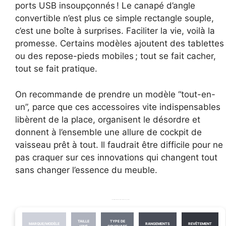
ports USB insoupçonnés ! Le canapé d’angle
convertible n’est plus ce simple rectangle souple,
c’est une boîte à surprises. Faciliter la vie, voilà la
promesse. Certains modèles ajoutent des tablettes
ou des repose-pieds mobiles ; tout se fait cacher,
tout se fait pratique.
On recommande de prendre un modèle “tout-en-
un”, parce que ces accessoires vite indispensables
libèrent de la place, organisent le désordre et
donnent à l’ensemble une allure de cockpit de
vaisseau prêt à tout. Il faudrait être difficile pour ne
pas craquer sur ces innovations qui changent tout
sans changer l’essence du meuble.
Comparatif des principaux critères entre modèles populaires
TAILLE
TYPE DE
MARQUE/MODÈLE
RANGEMENTS
REVÊTEMENT