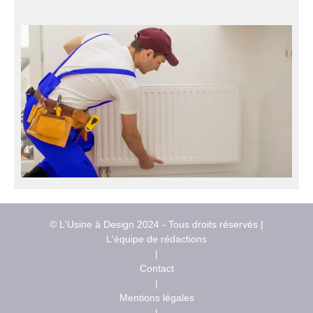
© L'Usine à Design 2024 - Tous droits réservés |
L'équipe de rédactions
|
Contact
|
Mentions légales
|