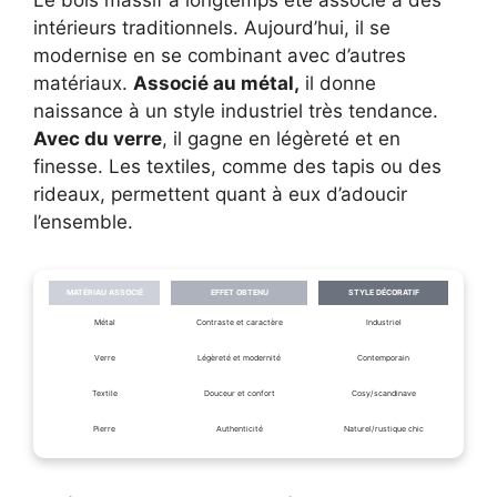
intérieurs traditionnels. Aujourd’hui, il se
modernise en se combinant avec d’autres
matériaux.
Associé au métal,
il donne
naissance à un style industriel très tendance.
Avec du verre
, il gagne en légèreté et en
finesse. Les textiles, comme des tapis ou des
rideaux, permettent quant à eux d’adoucir
l’ensemble.
MATÉRIAU ASSOCIÉ
EFFET OBTENU
STYLE DÉCORATIF
Métal
Contraste et caractère
Industriel
Verre
Légèreté et modernité
Contemporain
Textile
Douceur et confort
Cosy/scandinave
Pierre
Authenticité
Naturel/rustique chic