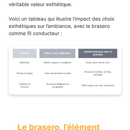
véritable valeur esthétique.
Voici un tableau qui illustre l’impact des choix
esthétiques sur l’ambiance, avec le brasero
comme fil conducteur :
CORRESPONDANCE AVEC LE
CRITÈRE
IMPACT SUR L’AMBIANCE
BRASERO
Matériaux
Définit l’aspect, la longévité
Fonte, acier corten, inox
Structures rondes, carrées,
Formes et lignes
Crée une harmonie visuelle
raffinées
Couleurs et
Accentue l’élégance ou
Effet rouille, noir mat, anthracite
finitions
l’originalité
Le brasero, l’élément