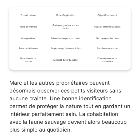
Produit naturel
Mode d’application
Objectif recherché
Quelques gouttes sur les
Huile de menthe
Répulsif olfactif puissant
seuils
Vinaigre blanc
Pulvérisation pure ou diluée
Nettoyage et barrière
Terre de diatomée
Saupoudrage fin aux entrées
Barrière mécanique
Bicarbonate de
Contrôle en cas de
Mélange avec du sucre
soude
surnombre
Marc et les autres propriétaires peuvent
désormais observer ces petits visiteurs sans
aucune crainte. Une bonne identification
permet de protéger la nature tout en gardant un
intérieur parfaitement sain. La cohabitation
avec la faune sauvage devient alors beaucoup
plus simple au quotidien.