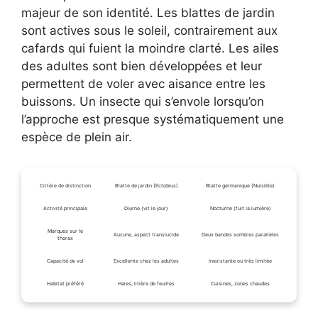
majeur de son identité. Les blattes de jardin
sont actives sous le soleil, contrairement aux
cafards qui fuient la moindre clarté. Les ailes
des adultes sont bien développées et leur
permettent de voler avec aisance entre les
buissons. Un insecte qui s’envole lorsqu’on
l’approche est presque systématiquement une
espèce de plein air.
Critère de distinction
Blatte de jardin (Ectobius)
Blatte germanique (Nuisible)
Activité principale
Diurne (vit le jour)
Nocturne (fuit la lumière)
Marques sur le
Aucune, aspect translucide
Deux bandes sombres parallèles
thorax
Capacité de vol
Excellente chez les adultes
Inexistante ou très limitée
Habitat préféré
Haies, litière de feuilles
Cuisines, zones chaudes