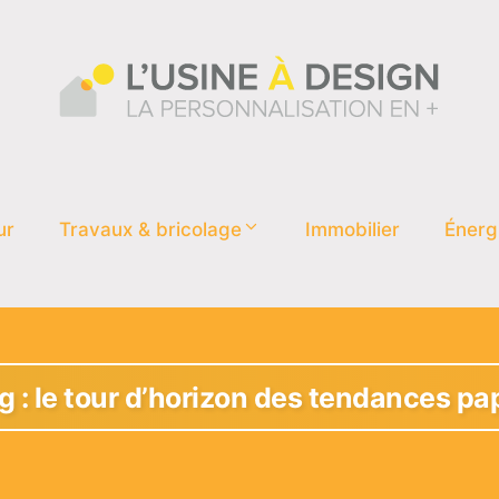
ur
Travaux & bricolage
Immobilier
Énerg
 : le tour d’horizon des tendances pa