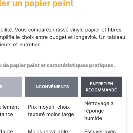
ter un papier peint
bilité. Vous comparez intissé vinyle papier et fibres
mplifie le choix entre budget et longévité. Un tableau
ents et entretien.
de papier peint et caractéristiques pratiques.
ENTRETIEN
S
INCONVÉNIENTS
RECOMMANDÉ
Nettoyage à
ollement
Prix moyen, choix
l’éponge
stance
texturé moins large
humide
adapté
Moins recyclable
Essuyer avec