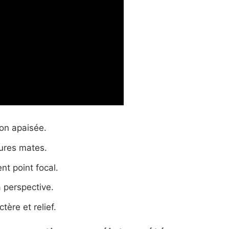
ion apaisée.
tures mates.
t point focal.
 perspective.
tère et relief.