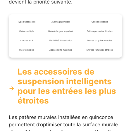
devient la priorité suivante.
Type d’accessoire
Avantage principal
Utilisation idéale
Cintre multiple
Gain de largeur important
Petites penderies étroites
Crochet en S
Flexibilité d’installation
Barres ou grilles murales
Patère décalée
Accessibilité maximale
Entrées familiales étroites
Les accessoires de
suspension intelligents
pour les entrées les plus
étroites
Les patères murales installées en quinconce
permettent d’optimiser toute la surface murale