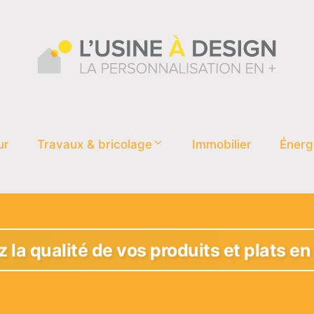
ur
Travaux & bricolage
Immobilier
Énerg
 la qualité de vos produits et plats en