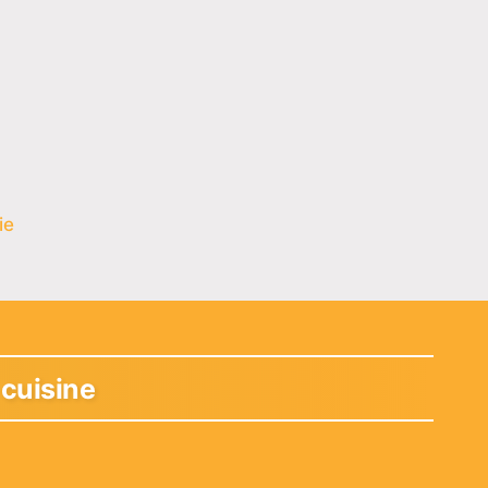
ie
 cuisine