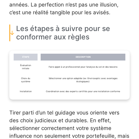
années. La perfection n’est pas une illusion,
c’est une réalité tangible pour les avisés.
Les étapes à suivre pour se
conformer aux règles
ÉTAPE
DESCRIPTION
Évaluation
Faire appel à un professionnel pour l’analyse du sol et des besoins
initiale
Choix du
Sélectionner une option adaptée (ex: Enviroseptic avec avantages
système
écologiques)
Installation
Coordination avec des experts certifiés pour une installation conforme
Tirer parti d’un tel guidage vous oriente vers
des choix judicieux et durables. En effet,
sélectionner correctement votre système
influence non seulement votre portefeuille, mais