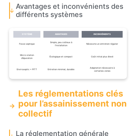
Avantages et inconvénients des
différents systèmes
SYSTÈME
AVANTAGES
INCONVÉNIENTS
Simple, peu coûteux à
Fosse septique
Nécessite un entretien régulier
l’installation
Micro-station
Écologique et compact
Coût initial plus élevé
d’épuration
Adaptation nécessaire à
Enviroseptic + PITT
Entretien minimal, durable
certaines zones
Les réglementations clés
pour l’assainissement non
collectif
La réglementation générale