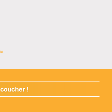
ie
 coucher !