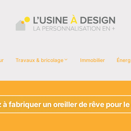
ur
Travaux & bricolage
Immobilier
Énerg
à fabriquer un oreiller de rêve pour le