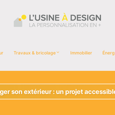
ur
Travaux & bricolage
Immobilier
Énerg
r son extérieur : un projet accessibl