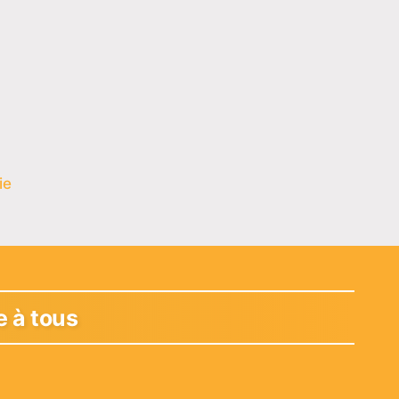
ie
e à tous