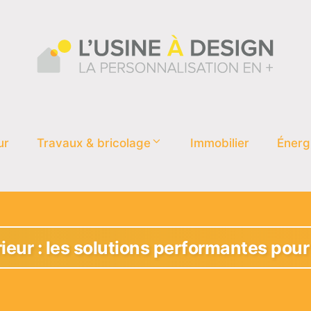
ur
Travaux & bricolage
Immobilier
Énerg
rieur : les solutions performantes pou