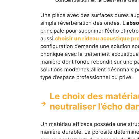
concentration et le bien-être des
Une pièce avec des surfaces dures aug
simple réverbération des ondes. L’
abso
principale pour supprimer l’écho et ret
aussi
choisir un rideau acoustique pr
configuration demande une solution soupl
phonique avec le traitement acoustique 
manière dont l’onde rebondit sur une paro
solutions modernes allient désormais 
type d’espace professionnel ou privé.
Le choix des matéri
neutraliser l’écho d
Un matériau efficace possède une struc
manière durable. La porosité détermine 