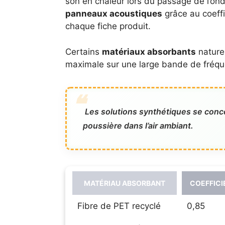
son en chaleur lors du passage de l’o
panneaux acoustiques
grâce au coeffi
chaque fiche produit.
Certains
matériaux absorbants
naturel
maximale sur une large bande de fréqu
Les solutions synthétiques se concen
poussière dans l’air ambiant.
MATÉRIAU ABSORBANT
COEFFICI
Fibre de PET recyclé
0,85