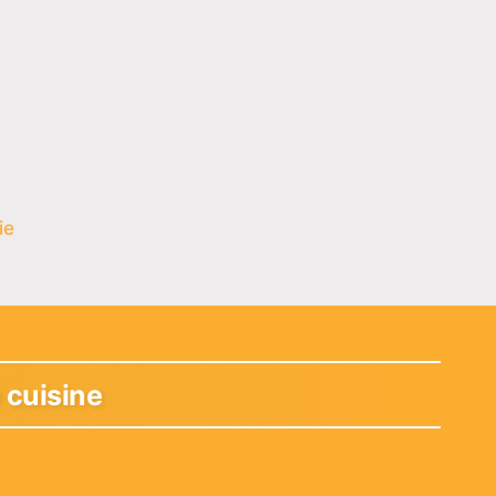
ie
 cuisine