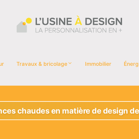
ur
Travaux & bricolage
Immobilier
Énerg
nces chaudes en matière de design de