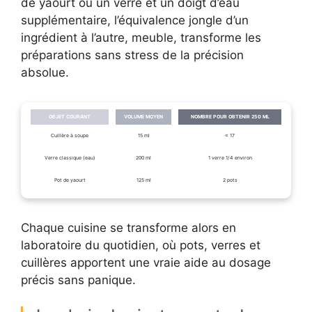
de yaourt ou un verre et un doigt d’eau
supplémentaire, l’équivalence jongle d’un
ingrédient à l’autre, meuble, transforme les
préparations sans stress de la précision
absolue.
OBJET COURANT
VOLUME MOYEN
NOMBRE POUR OBTENIR 250 ML
Cuillère à soupe
15 ml
≈ 17
Verre classique (eau)
200 ml
1 verre 1/4 environ
Pot de yaourt
125 ml
2 pots
Chaque cuisine se transforme alors en
laboratoire du quotidien, où pots, verres et
cuillères apportent une vraie aide au dosage
précis sans panique.