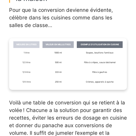
Pour que la conversion devienne évidente,
célèbre dans les cuisines comme dans les
salles de classe…
MESURE EN LITRES
VALEUR EN MILLILITRES
EXEMPLE D’UTILISATION EN CUISINE
1 litre
1000 ml
Soupes, bouillons familiaux
1/2 litre
500 ml
Pâte à crêpes, sauce béchamel
1/3 litre
333 ml
Pâte à gaufres
1/4 litre
250 ml
Crèmes, appareils à quiche
Voilà une table de conversion qui se retient à la
volée ! Chacune a la solution pour garantir des
recettes, éviter les erreurs de dosage en cuisine
et donner du panache aux conversions de
volume. Il suffit de jumeler l’exemple et la